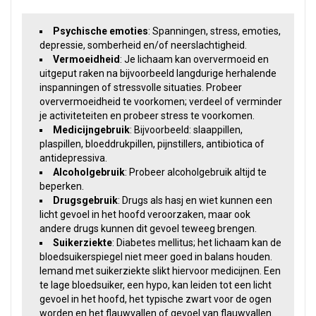
Psychische emoties
: Spanningen, stress, emoties,
depressie, somberheid en/of neerslachtigheid.
Vermoeidheid
: Je lichaam kan oververmoeid en
uitgeput raken na bijvoorbeeld langdurige herhalende
inspanningen of stressvolle situaties. Probeer
oververmoeidheid te voorkomen; verdeel of verminder
je activiteteiten en probeer stress te voorkomen.
Medicijngebruik
: Bijvoorbeeld: slaappillen,
plaspillen, bloeddrukpillen, pijnstillers, antibiotica of
antidepressiva.
Alcoholgebruik
: Probeer alcoholgebruik altijd te
beperken.
Drugsgebruik
: Drugs als hasj en wiet kunnen een
licht gevoel in het hoofd veroorzaken, maar ook
andere drugs kunnen dit gevoel teweeg brengen.
Suikerziekte
: Diabetes mellitus; het lichaam kan de
bloedsuikerspiegel niet meer goed in balans houden.
Iemand met suikerziekte slikt hiervoor medicijnen. Een
te lage bloedsuiker, een hypo, kan leiden tot een licht
gevoel in het hoofd, het typische zwart voor de ogen
worden en het flauwvallen of gevoel van flauwvallen.