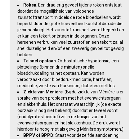
Roken
: Een draaierig gevoel tijdens roken ontstaat
doordat de mogelijkheid van voldoende
zuurstoftransport middels de rode bloedcellen wordt
beperkt door de grote hoeveelheid koolstofdioxide die
je binnenkrijgt. Het zuurstoftransport wordt beperkt en
er kan een tekort ontstaan in de organen. Onze
hersenen verbruiken veel zuurstof en een tekort zal al
snel duizeligheid en/of een zweverig gevoel tot gevolg
hebben.
Te snel opstaan
: Orthostatische hypotensie; een
plotselinge (binnen drie minuten) snelle
bloeddrukdaling na het opstaan. Kan worden
veroorzaakt door bloeddrukmedicatie, hartfalen,
medicatie, ziekte van Parkinson, diabetes mellitus.
Ziekte van Ménière
: (Bij de ziekte van Ménière is er
sprake van een probleem met het evenwichtsorgaan
en slakkenhuis. Het ontstaat waarschijnlijk (de exacte
oorzaak is nog niet bekend) doordat er teveel vocht
(endolymfe vloeistof) zit in de buisjes van het
evenwichtsorgaan en het slakkenhuis. De druk wordt
hierdoor te hoog met als gevolg Ménière symptomen.)
BPPV of BPPD
: Staat voor dezelfde aandoening.