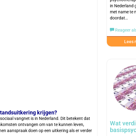
in Nederland g
met name te
doordat…
Reageer als
Lees m
standsuitkering krijgen?
 sociaal vangnet is in Nederland. Dit betekent dat
Wat verdi
inkomsten ontvangen om van te kunnen leven,
basispsy
n aanspraak doen op een uitkering als er verder