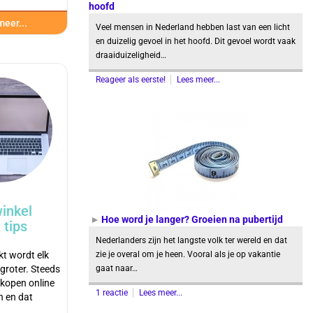
hoofd
eer...
Veel mensen in Nederland hebben last van een licht
en duizelig gevoel in het hoofd. Dit gevoel wordt vaak
draaiduizeligheid…
Reageer als eerste!
Lees meer...
inkel
Hoe word je langer? Groeien na pubertijd
 tips
Nederlanders zijn het langste volk ter wereld en dat
kt wordt elk
zie je overal om je heen. Vooral als je op vakantie
 groter. Steeds
gaat naar…
kopen online
1 reactie
Lees meer...
n en dat