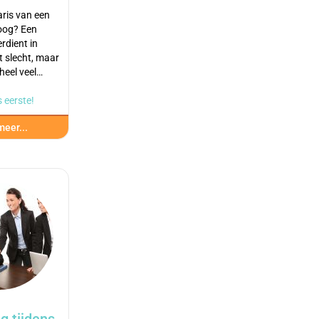
aris van een
oog? Een
rdient in
t slecht, maar
heel veel…
 eerste!
eer...