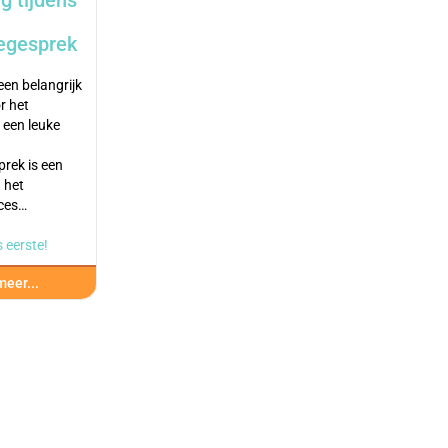
g tijdens
iegesprek
 een belangrijk
r het
 een leuke
prek is een
 het
oces…
 eerste!
eer...