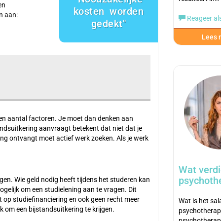
en
kosten worden
en aan:
Reageer als
gedekt
Lees m
een aantal factoren. Je moet dan denken aan
standsuitkering aanvraagt betekent dat niet dat je
kering ontvangt moet actief werk zoeken. Als je werk
Wat verdi
psychoth
en. Wie geld nodig heeft tijdens het studeren kan
ogelijk om een studielening aan te vragen. Dit
t op studiefinanciering en ook geen recht meer
Wat is het sal
jk om een bijstandsuitkering te krijgen.
psychotherap
psychotherap