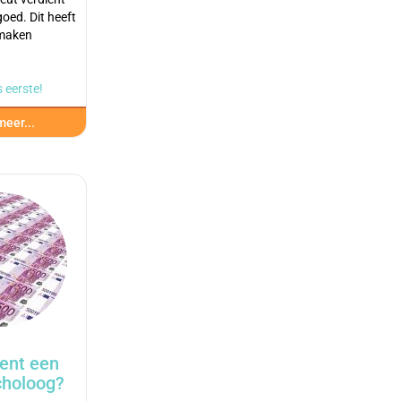
oed. Dit heeft
 maken
 eerste!
eer...
ent een
choloog?