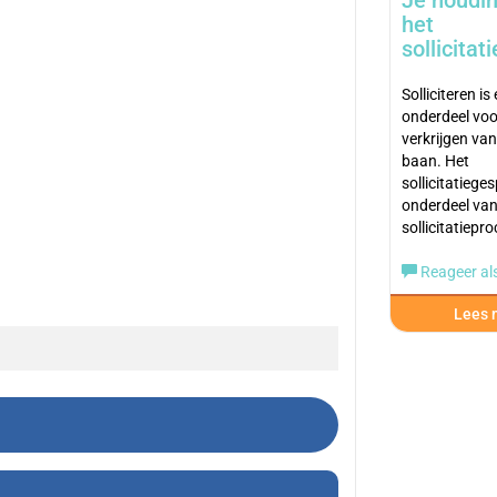
Je houdin
het
sollicitat
Solliciteren is
onderdeel voo
verkrijgen van
baan. Het
sollicitatieges
onderdeel van
sollicitatiepr
Reageer als
Lees m