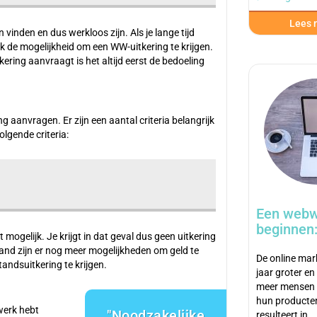
Lees m
vinden en dus werkloos zijn. Als je lange tijd
k de mogelijkheid om een WW-uitkering te krijgen.
tkering aanvraagt is het altijd eerst de bedoeling
 aanvragen. Er zijn een aantal criteria belangrijk
lgende criteria:
Een webw
beginnen:
 mogelijk. Je krijgt in dat geval dus geen uitkering
land zijn er nog meer mogelijkheden om geld te
De online mar
andsuitkering te krijgen.
jaar groter en
meer mensen 
hun producte
werk hebt
Noodzakelijke
resulteert in…