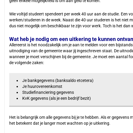
geen enkele mogelijkheid is om aan geld te komen.
Wie voltijd studeert spendeert per week 40 uur aan de studie. Een vol
werken/studeren in de week. Naast die 40 uur studeren is het niet m
dus niet mogelijk om beschikbaar te zijn voor werk. Toch is het dan 
Wat heb je nodig om een uitkering te kunnen ontva
Allereerst is het noodzakelijk om je aan te melden voor een bijstands
uitnodiging van de gemeente waar jij ingeschreven staat. De uitnodig
wanneer je moet verschijnen bij de gemeente. Je moet een aantal 
de volgende zaken:
Je bankgegevens (banksaldo etcetera)
Je huurovereenkomst
Studiefinanciering gegevens
KvK gegevens (als je een bedrijf bezit)
Het is belangrijk om alle gegevens bij je te hebben. Als er gegevens mi
het betekent dat je langer moet wachten op je uitkering.