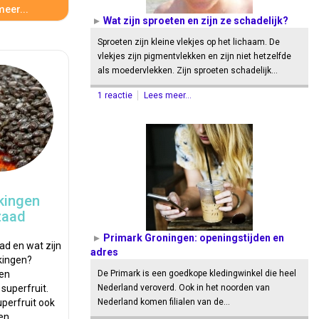
eer...
Wat zijn sproeten en zijn ze schadelijk?
Sproeten zijn kleine vlekjes op het lichaam. De
vlekjes zijn pigmentvlekken en zijn niet hetzelfde
als moedervlekken. Zijn sproeten schadelijk…
1 reactie
Lees meer...
kingen
zaad
Primark Groningen: openingstijden en
ad en wat zijn
adres
rkingen?
een
De Primark is een goedkope kledingwinkel die heel
uperfruit.
Nederland veroverd. Ook in het noorden van
perfruit ook
Nederland komen filialen van de…
 en…