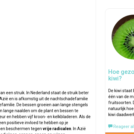
Hoe gezo
kiwi?
De kiwi staat
n een struik. In Nederland staat de struik beter
één van de m
-Azië en is afkomstig uit de nachtschadefamilie
fruitsoorten. 
familie. De bessen groeien aan lange stengels
natuurlijk ho
n lange naalden om de plant en bessen te
kiwi daadwerk
kleur en hebben vijf kroon- en kelkbladeren. Als de
een positieve invloed te hebben op je
Reageer al
unnen beschermen tegen
vrije radicalen
. In Azië