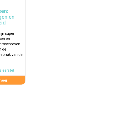
sen:
gen en
eid
ijn super
sen en
 omschreven
n de
ebruik van de
s eerste!
eer...