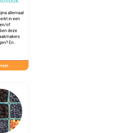
noflook
ijna allemaal
erkt in een
 en/of
bben deze
maakmakers
ngen? En…
s
eer...