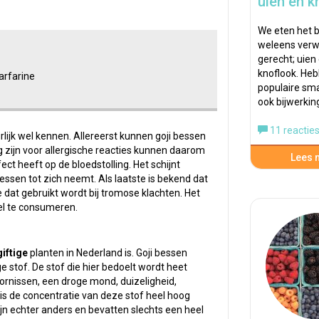
uien en k
We eten het b
weleens verw
gerecht; uien
knoflook. He
arfarine
populaire s
ook bijwerki
11 reactie
lijk wel kennen. Allereerst kunnen goji bessen
g zijn voor allergische reacties kunnen daarom
Lees m
ct heeft op de bloedstolling. Het schijnt
bessen tot zich neemt. Als laatste is bekend dat
 dat gebruikt wordt bij tromose klachten. Het
eel te consumeren.
giftige
planten in Nederland is. Goji bessen
 stof. De stof die hier bedoelt wordt heet
toornissen, een droge mond, duizeligheid,
s de concentratie van deze stof heel hoog
ijn echter anders en bevatten slechts een heel