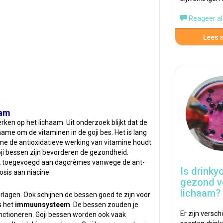
Reageer al
Lees m
aam
rken op het lichaam. Uit onderzoek blijkt dat de
name om de vitaminen in de goji bes. Het is lang
me de antioxidatieve werking van vitamine houdt
oji bessen zijn bevorderen de gezondheid.
vaak toegevoegd aan dagcrèmes vanwege de ant-
Is drinky
sis aan niacine.
gezond v
lichaam?
erlagen. Ook schijnen de bessen goed te zijn voor
s het
immuunsysteem
. De bessen zouden je
Er zijn versch
ctioneren. Goji bessen worden ook vaak