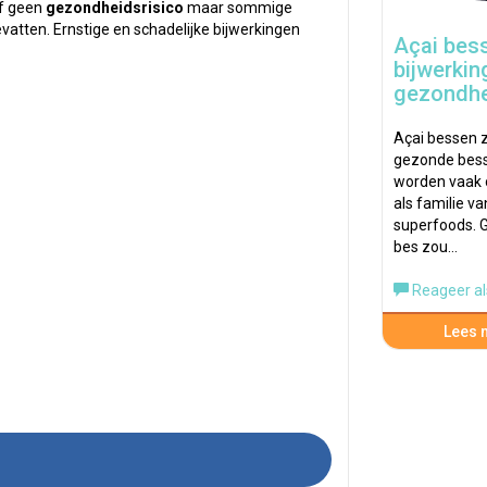
of geen
gezondheidsrisico
maar sommige
vatten. Ernstige en schadelijke bijwerkingen
Açai bes
bijwerkin
gezondh
Açai bessen z
gezonde bes
worden vaak
als familie va
superfoods. G
bes zou…
Reageer al
Lees m