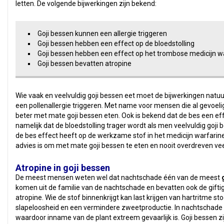
letten. De volgende bijwerkingen zijn bekend:
Goji bessen kunnen een allergie triggeren
Goji bessen hebben een effect op de bloedstolling
Goji bessen hebben een effect op het trombose medicijn w
Goji bessen bevatten atropine
Wie vaak en veelvuldig goji bessen eet moet de bijwerkingen natuur
een pollenallergie triggeren. Met name voor mensen die al gevoeli
beter met mate goji bessen eten. Ook is bekend dat de bes een effe
namelijk dat de bloedstolling trager wordt als men veelvuldig goji 
de bes effect heeft op de werkzame stof in het medicijn warfarine
advies is om met mate goji bessen te eten en nooit overdreven v
Atropine in goji bessen
De meest mensen weten wel dat nachtschade één van de meest
komen uit de familie van de nachtschade en bevatten ook de giftige
atropine. Wie de stof binnenkrijgt kan last krijgen van hartritme s
slapeloosheid en een vermindere zweetproductie. In nachtschade i
waardoor inname van de plant extreem gevaarlijk is. Goji bessen z