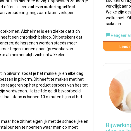
soorten drink
oudt zich hier mee bezig. Goji bessen zouden je
verkrijgbaar 
et effect is een
anti-verouderingseffect
.
Welke zijn g
 kan veroudering langzaam laten verlopen.
welke niet. Zi
suiker in…
voorkomen. Alzheimer is een ziekte dat zich
Reageer al
 heeft een chronisch beloop. Dit betekent dat
tioneren: de hersenen worden steeds meer
Lees m
heimer tegen kunnen gaan (preventie van
te alzheimer blijft zich ontwikkelen.
t in pilvorm zodat je het makkelijk en elke dag
 bessen in pilvorm. Dit heeft te maken met het
 bes reageren op het productieproces van bes tot
zijn verdwenen. Hetzelfde geldt bijvoorbeeld
t laat staan is binnen 10 minuten bijna al het
 maar hoe zit het eigenlijk met de schadelijke en
Bijwerkin
n aantal punten te noemen waar men op moet