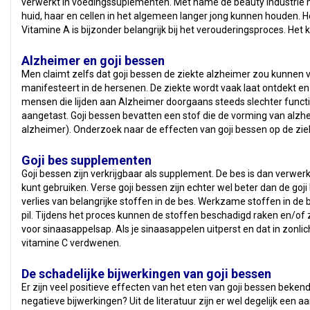
verwerkt in voedingssuplementen. Met name de beauty industrie h
huid, haar en cellen in het algemeen langer jong kunnen houden. H
Vitamine A is bijzonder belangrijk bij het verouderingsproces. Het
Alzheimer en goji bessen
Men claimt zelfs dat goji bessen de ziekte alzheimer zou kunnen 
manifesteert in de hersenen. De ziekte wordt vaak laat ontdekt en
mensen die lijden aan Alzheimer doorgaans steeds slechter func
aangetast. Goji bessen bevatten een stof die de vorming van alz
alzheimer). Onderzoek naar de effecten van goji bessen op de ziek
Goji bes supplementen
Goji bessen zijn verkrijgbaar als supplement. De bes is dan verwerk
kunt gebruiken. Verse goji bessen zijn echter wel beter dan de goji
verlies van belangrijke stoffen in de bes. Werkzame stoffen in de
pil. Tijdens het proces kunnen de stoffen beschadigd raken en/of 
voor sinaasappelsap. Als je sinaasappelen uitperst en dat in zonlich
vitamine C verdwenen.
De schadelijke bijwerkingen van goji bessen
Er zijn veel positieve effecten van het eten van goji bessen bekend
negatieve bijwerkingen? Uit de literatuur zijn er wel degelijk ee