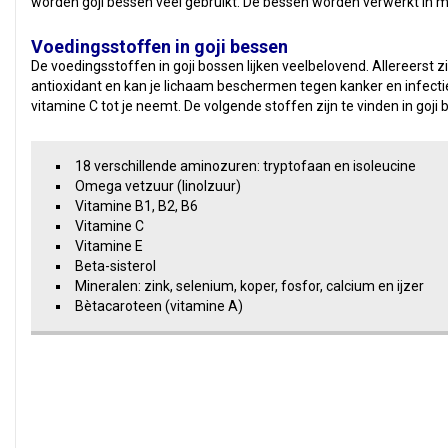
worden goji bessen veel gebruikt. De bessen worden verwerkt in m
Voedingsstoffen in goji bessen
De voedingsstoffen in goji bossen lijken veelbelovend. Allereerst 
antioxidant en kan je lichaam beschermen tegen kanker en infecties
vitamine C tot je neemt. De volgende stoffen zijn te vinden in goji 
18 verschillende aminozuren: tryptofaan en isoleucine
Omega vetzuur (linolzuur)
Vitamine B1, B2, B6
Vitamine C
Vitamine E
Beta-sisterol
Mineralen: zink, selenium, koper, fosfor, calcium en ijzer
Bètacaroteen (vitamine A)