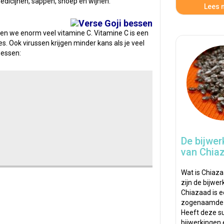
edicijnen, sappen, snoep en wijnen.
Lees m
zien we enorm veel vitamine C. Vitamine C is een
. Ook virussen krijgen minder kans als je veel
bessen:
De bijwer
van Chia
Wat is Chiaza
zijn de bijwe
Chiazaad is 
zogenaamde s
Heeft deze su
bijwerkingen