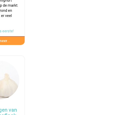
yoghurt
op de markt.
ezond en
t er veel
s eerste!
eer...
gen van