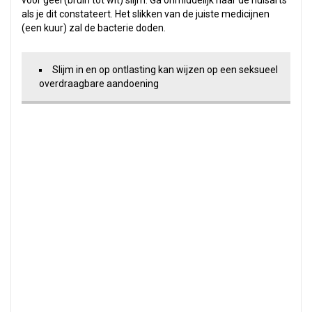
voor geel (bruin tot wit) slijm. Ga onmiddelijk naar de huisarts
als je dit constateert. Het slikken van de juiste medicijnen
(een kuur) zal de bacterie doden.
Slijm in en op ontlasting kan wijzen op een seksueel
overdraagbare aandoening