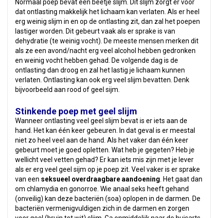
Normaal poep bevat een beetje slijm. Dit slijm zorgt er voor
dat ontlasting makkelijk het lichaam kan verlaten. Als er heel
erg weinig slijm in en op de ontlasting zit, dan zal het poepen
lastiger worden. Dit gebeurt vaak als er sprake is van
dehydratie (te weinig vocht). De meeste mensen merken dit
als ze een avond/nacht erg veel alcohol hebben gedronken
en weinig vocht hebben gehad. De volgende dag is de
ontlasting dan droog en zal het lastig je lichaam kunnen
verlaten. Ontlasting kan ook erg veel slijm bevatten. Denk
bijvoorbeeld aan rood of geel sijm.
Stinkende poep met geel slijm
Wanneer ontlasting veel geel slijm bevat is er iets aan de
hand. Het kan één keer gebeuren. In dat geval is er meestal
niet zo heel veel aan de hand. Als het vaker dan één keer
gebeurt moet je goed opletten. Wat heb je gegeten? Heb je
wellicht veel vetten gehad? Er kan iets mis zijn met je lever
als er erg veel geel sijm op je poep zit. Veel vaker is er sprake
van een
seksueel overdraagbare aandoening
. Het gaat dan
om chlamydia en gonorroe. Wie anaal seks heeft gehand
(onveilig) kan deze bacteriën (soa) oplopen in de darmen. De
bacteriën vermenigvuldigen zich in de darmen en zorgen